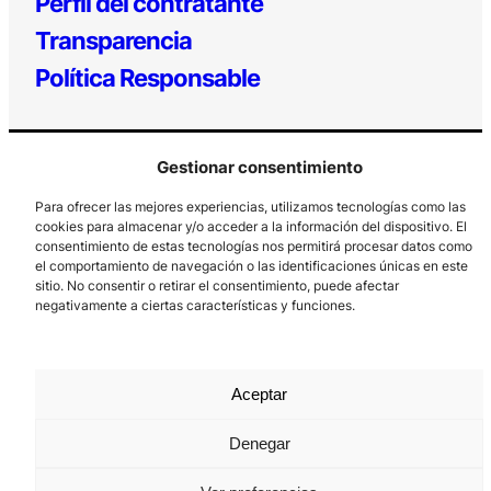
Perfil del contratante
Transparencia
Política Responsable
Gestionar consentimiento
Para ofrecer las mejores experiencias, utilizamos tecnologías como las
cookies para almacenar y/o acceder a la información del dispositivo. El
consentimiento de estas tecnologías nos permitirá procesar datos como
el comportamiento de navegación o las identificaciones únicas en este
Los Prados, 121 – 33203 Gijón
sitio. No consentir o retirar el consentimiento, puede afectar
985 185 577 – info@laboralcentrodearte.org
negativamente a ciertas características y funciones.
Contacto
Canal Interno
Aceptar
Aviso Legal
Denegar
Política de privacidad