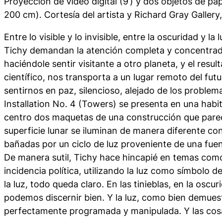
Proyección de vídeo digital (9’) y dos objetos de pa
200 cm). Cortesía del artista y Richard Gray Gallery
Entre lo visible y lo invisible, entre la oscuridad y la 
Tichy demandan la atención completa y concentrad
haciéndole sentir visitante a otro planeta, y el res
científico, nos transporta a un lugar remoto del fut
sentirnos en paz, silencioso, alejado de los problema
Installation No. 4 (Towers)
se presenta en una habi
centro dos maquetas de una construcción que pare
superficie lunar se iluminan de manera diferente con
bañadas por un ciclo de luz proveniente de una fue
De manera sutil, Tichy hace hincapié en temas como 
incidencia política, utilizando la luz como símbolo d
la luz, todo queda claro. En las tinieblas, en la osc
podemos discernir bien. Y la luz, como bien demues
perfectamente programada y manipulada. Y las cos