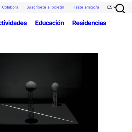
Colabora
Suscríbete al boletín
Hazte amigo/a
ctividades
Educación
Residencias