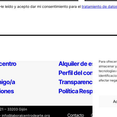
He leído y acepto dar mi consentimiento para el
tratamiento de dato
Para ofrecer
 centro
Alquiler de espacios
almacenar y/
tecnologías 
Perfil del contratante
identificaci
igo/a
Transparencia
afectar nega
iones
Política Responsable
Ac
121 – 33203 Gijón
Contacto
Canal Interno
– info@laboralcentrodearte.org