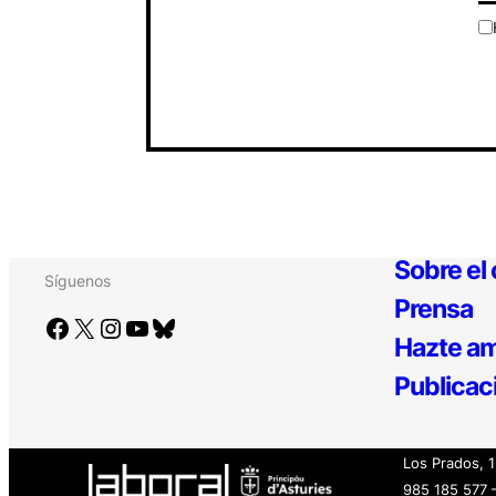
Sobre el
Síguenos
Prensa
Facebook
X
Instagram
YouTube
Bluesky
Hazte am
Publicac
Los Prados, 
985 185 577 