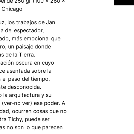
pel de 250 gr (100 x 260 x
, Chicago
luz, los trabajos de Jan
a del espectador,
ultado, más emocional que
uro, un paisaje donde
s de la Tierra.
tación oscura en cuyo
ce asentada sobre la
 el paso del tiempo,
nte desconocida.
la arquitectura y su
e (ver-no ver) ese poder. A
uridad, ocurren cosas que no
tra Tichy, puede ser
as no son lo que parecen