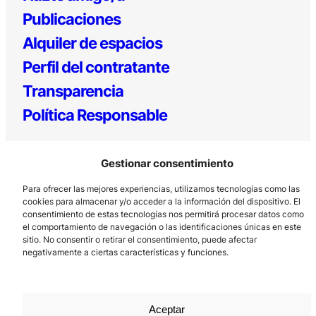
Publicaciones
Alquiler de espacios
Perfil del contratante
Transparencia
Política Responsable
Gestionar consentimiento
Para ofrecer las mejores experiencias, utilizamos tecnologías como las
cookies para almacenar y/o acceder a la información del dispositivo. El
consentimiento de estas tecnologías nos permitirá procesar datos como
el comportamiento de navegación o las identificaciones únicas en este
Los Prados, 121 – 33203 Gijón
sitio. No consentir o retirar el consentimiento, puede afectar
negativamente a ciertas características y funciones.
985 185 577 – info@laboralcentrodearte.org
Contacto
Canal Interno
Aceptar