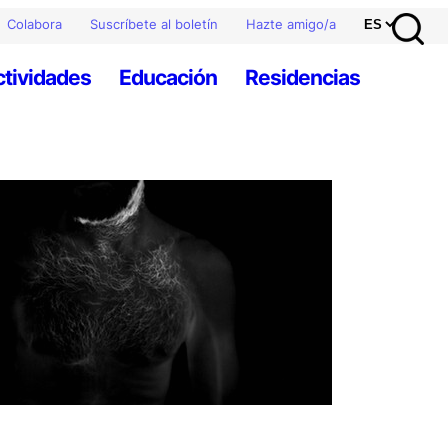
Colabora
Suscríbete al boletín
Hazte amigo/a
ctividades
Educación
Residencias