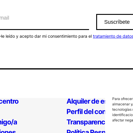
He leído y acepto dar mi consentimiento para el
tratamiento de dato
Para ofrecer
 centro
Alquiler de espacios
almacenar y/
tecnologías 
Perfil del contratante
identificaci
igo/a
Transparencia
afectar nega
iones
Política Responsable