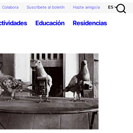
Colabora
Suscríbete al boletín
Hazte amigo/a
ctividades
Educación
Residencias