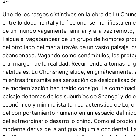
24′
Uno de los rasgos distintivos en la obra de Lu Chu
entre lo documental y lo ficcional se manifiesta en e
de un mundo vagamente familiar y a la vez remoto,
I
sigue el vagabundear de un grupo de hombres pro
del otro lado del mar a través de un vasto paisaje, 
abandonada. Vagando como sonámbulos, los protag
o al margen de la realidad. Recurriendo a tomas lar
habituales, Lu Chunsheng alude, enigmáticamente, a
mientras transmite esa sensación de deslocalizació
de modernización han traído consigo. La combinac
paisaje de tomas de los suburbios de Shangai y de e
económico y minimalista tan característico de Lu, di
del comportamiento humano en un espacio definido 
del extraordinario desarrollo chino. Como el propio a
moderna deriva de la antigua alquimia occidental. La