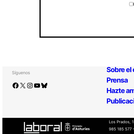
Sobre el
Síguenos
Prensa
Facebook
X
Instagram
YouTube
Bluesky
Hazte am
Publicac
Los Prados, 
985 185 577 