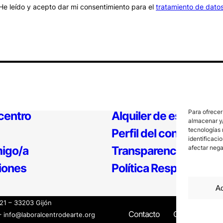
He leído y acepto dar mi consentimiento para el
tratamiento de dato
Para ofrecer
 centro
Alquiler de espacios
almacenar y/
tecnologías 
Perfil del contratante
identificaci
igo/a
Transparencia
afectar nega
iones
Política Responsable
Ac
121 – 33203 Gijón
Contacto
Canal Interno
– info@laboralcentrodearte.org