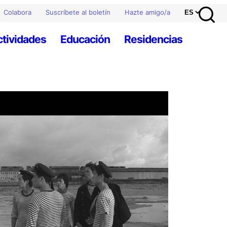
Colabora
Suscríbete al boletín
Hazte amigo/a
ctividades
Educación
Residencias