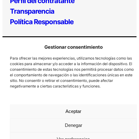
Perfil del contratante
Transparencia
Política Responsable
Gestionar consentimiento
Para ofrecer las mejores experiencias, utilizamos tecnologías como las
cookies para almacenar y/o acceder a la información del dispositivo. El
consentimiento de estas tecnologías nos permitirá procesar datos como
el comportamiento de navegación o las identificaciones únicas en este
Los Prados, 121 – 33203 Gijón
sitio. No consentir o retirar el consentimiento, puede afectar
985 185 577 – info@laboralcentrodearte.org
negativamente a ciertas características y funciones.
Contacto
Canal Interno
Aceptar
Aviso Legal
Denegar
Política de privacidad