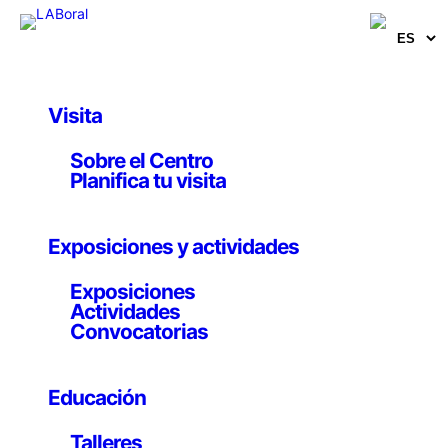
Visita
Obras y Proyectos
Sobre el Centro
Gimnástica
Planifica tu visita
Fernando Gutiérrez
Exposiciones y actividades
5 marzo 2015
Exposiciones
Actividades
Convocatorias
Proyecto site specific
Educación
Construidas a partir de trazos negros, siempre
elementales y con algo de dubitativas, las figuras
Talleres