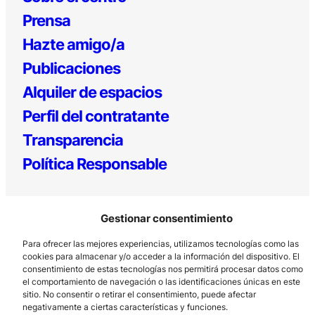
Prensa
Hazte amigo/a
Publicaciones
Alquiler de espacios
Perfil del contratante
Transparencia
Política Responsable
Gestionar consentimiento
Para ofrecer las mejores experiencias, utilizamos tecnologías como las
cookies para almacenar y/o acceder a la información del dispositivo. El
consentimiento de estas tecnologías nos permitirá procesar datos como
el comportamiento de navegación o las identificaciones únicas en este
Los Prados, 121 – 33203 Gijón
sitio. No consentir o retirar el consentimiento, puede afectar
985 185 577 – info@laboralcentrodearte.org
negativamente a ciertas características y funciones.