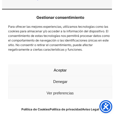
Gestionar consentimiento
Para ofrecer las mejores experiencias, utilizamos tecnologías como las
cookies para almacenar y/o acceder a la información del dispositivo. El
consentimiento de estas tecnologías nos permitirá procesar datos como
el comportamiento de navegación o las identificaciones únicas en este
Los Prados, 121 – 33203 Gijón
sitio. No consentir o retirar el consentimiento, puede afectar
985 185 577 – info@laboralcentrodearte.org
negativamente a ciertas características y funciones.
Contacto
Canal Interno
Aceptar
Aviso Legal
Denegar
Política de privacidad
Ver preferencias
Política de Cookies
Política de Cookies
Política de privacidad
Aviso Legal