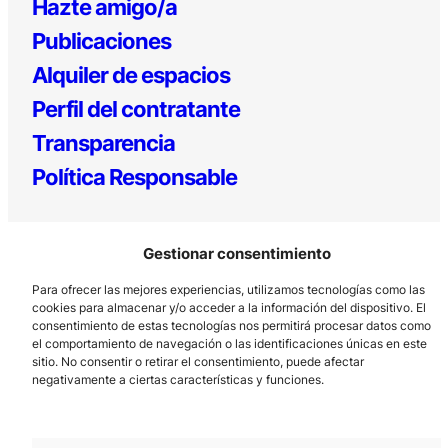
Hazte amigo/a
Publicaciones
Alquiler de espacios
Perfil del contratante
Transparencia
Política Responsable
Gestionar consentimiento
Para ofrecer las mejores experiencias, utilizamos tecnologías como las
cookies para almacenar y/o acceder a la información del dispositivo. El
consentimiento de estas tecnologías nos permitirá procesar datos como
el comportamiento de navegación o las identificaciones únicas en este
Los Prados, 121 – 33203 Gijón
sitio. No consentir o retirar el consentimiento, puede afectar
985 185 577 – info@laboralcentrodearte.org
negativamente a ciertas características y funciones.
Contacto