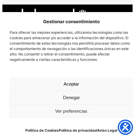
Gestionar consentimiento
Para ofrecer las mejores experiencias, utilizamos tecnologías como las
cookies para almacenar y/o acceder a la información del dispositivo. El
Los Prados, 121 – 33203 Gijón
consentimiento de estas tecnologías nos permitirá procesar datos como
el comportamiento de navegación o las identificaciones únicas en este
985 185 577 – info@laboralcentrodearte.org
sitio. No consentir o retirar el consentimiento, puede afectar
negativamente a ciertas características y funciones.
Contacto
Canal Interno
Aceptar
Aviso Legal
Política de privacidad
Denegar
Política de Cookies
Ver preferencias
Política de Cookies
Política de privacidad
Aviso Legal