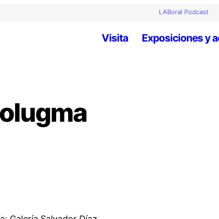
LABoral Podcast
Visita
Exposiciones y a
molugma
a: Galería Salvador Díaz