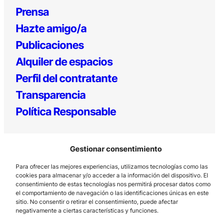
Prensa
Hazte amigo/a
Publicaciones
Alquiler de espacios
Perfil del contratante
Transparencia
Política Responsable
Gestionar consentimiento
Para ofrecer las mejores experiencias, utilizamos tecnologías como las
cookies para almacenar y/o acceder a la información del dispositivo. El
consentimiento de estas tecnologías nos permitirá procesar datos como
el comportamiento de navegación o las identificaciones únicas en este
Los Prados, 121 – 33203 Gijón
sitio. No consentir o retirar el consentimiento, puede afectar
985 185 577 – info@laboralcentrodearte.org
negativamente a ciertas características y funciones.