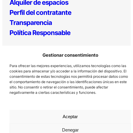
Alquiler de espacios
Perfil del contratante
Transparencia
Política Responsable
Gestionar consentimiento
Para ofrecer las mejores experiencias, utilizamos tecnologías como las
cookies para almacenar y/o acceder a la información del dispositivo. El
consentimiento de estas tecnologías nos permitirá procesar datos como
el comportamiento de navegación o las identificaciones únicas en este
Los Prados, 121 – 33203 Gijón
sitio. No consentir o retirar el consentimiento, puede afectar
985 185 577 – info@laboralcentrodearte.org
negativamente a ciertas características y funciones.
Contacto
Canal Interno
Aceptar
Aviso Legal
Denegar