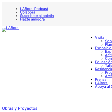
LABoral Podcast
Colabora
Suscríbete al boletín
Hazte amigo/a
Visita
Sobr
Plan
Exposicio
Exp
Act
Con
Educació
Tall
Residenci
Pro
Arch
Prensa
LABoral
Apoya al 
Obras y Proyectos