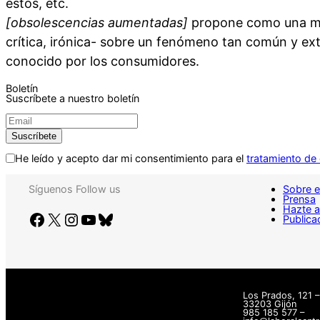
estos, etc.
[obsolescencias aumentadas]
propone como una mira
crítica, irónica- sobre un fenómeno tan común y e
conocido por los consumidores.
Boletín
Suscríbete a nuestro boletín
He leído y acepto dar mi consentimiento para el
tratamiento de
Síguenos
Follow us
Sobre e
Prensa
Hazte 
Facebook
X
Instagram
YouTube
Bluesky
Publica
Los Prados, 121 –
33203 Gijón
985 185 577 –