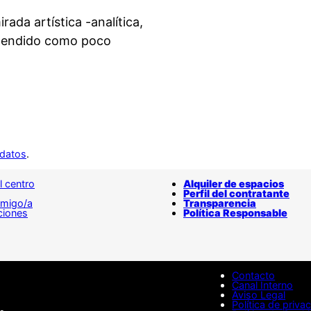
da artística -analítica,
xtendido como poco
 datos
.
l centro
Alquiler de espacios
Perfil del contratante
amigo/a
Transparencia
ciones
Política Responsable
Contacto
Canal Interno
Aviso Legal
Política de priva