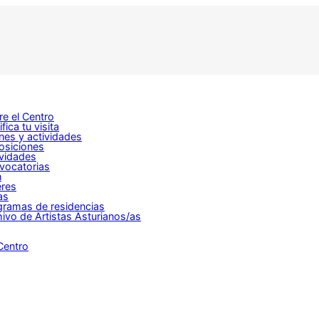
e el Centro
ifica tu visita
nes y actividades
osiciones
ividades
vocatorias
n
eres
as
gramas de residencias
ivo de Artistas Asturianos/as
Centro