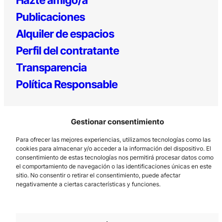
Publicaciones
Alquiler de espacios
Perfil del contratante
Transparencia
Política Responsable
Gestionar consentimiento
Para ofrecer las mejores experiencias, utilizamos tecnologías como las
cookies para almacenar y/o acceder a la información del dispositivo. El
consentimiento de estas tecnologías nos permitirá procesar datos como
el comportamiento de navegación o las identificaciones únicas en este
Los Prados, 121 – 33203 Gijón
sitio. No consentir o retirar el consentimiento, puede afectar
985 185 577 – info@laboralcentrodearte.org
negativamente a ciertas características y funciones.
Contacto
Canal Interno