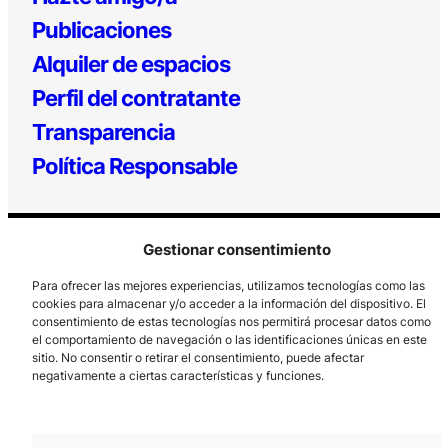
Publicaciones
Alquiler de espacios
Perfil del contratante
Transparencia
Política Responsable
Gestionar consentimiento
Para ofrecer las mejores experiencias, utilizamos tecnologías como las
cookies para almacenar y/o acceder a la información del dispositivo. El
consentimiento de estas tecnologías nos permitirá procesar datos como
el comportamiento de navegación o las identificaciones únicas en este
Los Prados, 121 – 33203 Gijón
sitio. No consentir o retirar el consentimiento, puede afectar
985 185 577 – info@laboralcentrodearte.org
negativamente a ciertas características y funciones.
Contacto
Canal Interno