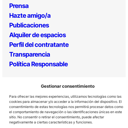
Prensa
Hazte amigo/a
Publicaciones
Alquiler de espacios
Perfil del contratante
Transparencia
Política Responsable
Gestionar consentimiento
Para ofrecer las mejores experiencias, utilizamos tecnologías como las
cookies para almacenar y/o acceder a la información del dispositivo. El
consentimiento de estas tecnologías nos permitirá procesar datos como
el comportamiento de navegación o las identificaciones únicas en este
Los Prados, 121 – 33203 Gijón
sitio. No consentir o retirar el consentimiento, puede afectar
985 185 577 – info@laboralcentrodearte.org
negativamente a ciertas características y funciones.