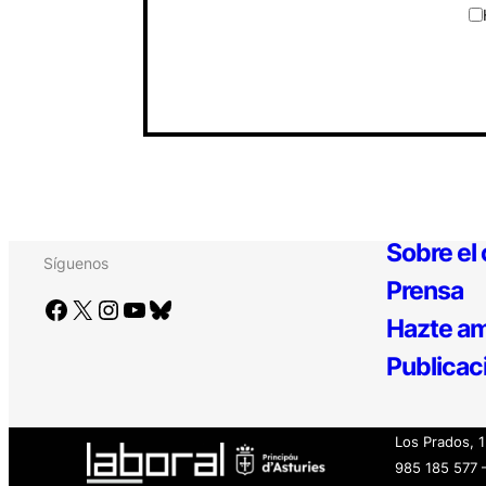
Sobre el
Síguenos
Prensa
Facebook
X
Instagram
YouTube
Bluesky
Hazte am
Publicac
Los Prados, 
985 185 577 