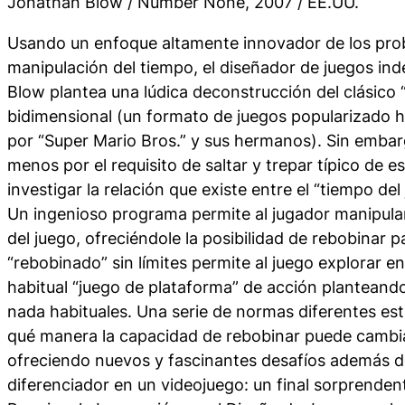
Jonathan Blow / Number None, 2007 / EE.UU.
Usando un enfoque altamente innovador de los pro
manipulación del tiempo, el diseñador de juegos i
Blow plantea una lúdica deconstrucción del clásico 
bidimensional (un formato de juegos popularizado 
por “Super Mario Bros.” y sus hermanos). Sin embar
menos por el requisito de saltar y trepar típico de 
investigar la relación que existe entre el “tiempo del 
Un ingenioso programa permite al jugador manipular
del juego, ofreciéndole la posibilidad de rebobinar p
“rebobinado” sin límites permite al juego explorar en
habitual “juego de plataforma” de acción plantean
nada habituales. Una serie de normas diferentes est
qué manera la capacidad de rebobinar puede cambiar
ofreciendo nuevos y fascinantes desafíos además
diferenciador en un videojuego: un final sorprendent