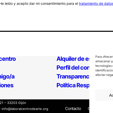
He leído y acepto dar mi consentimiento para el
tratamiento de dato
Para ofrecer
 centro
Alquiler de espacios
almacenar y/
tecnologías 
Perfil del contratante
identificaci
igo/a
Transparencia
afectar nega
iones
Política Responsable
Ac
121 – 33203 Gijón
Contacto
Canal Interno
– info@laboralcentrodearte.org