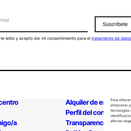
He leído y acepto dar mi consentimiento para el
tratamiento de dato
Para ofrecer
 centro
Alquiler de espacios
almacenar y/
tecnologías 
Perfil del contratante
identificaci
igo/a
Transparencia
afectar nega