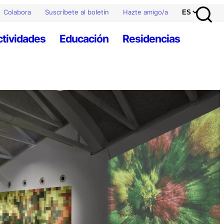
Colabora
Suscríbete al boletín
Hazte amigo/a
ctividades
Educación
Residencias