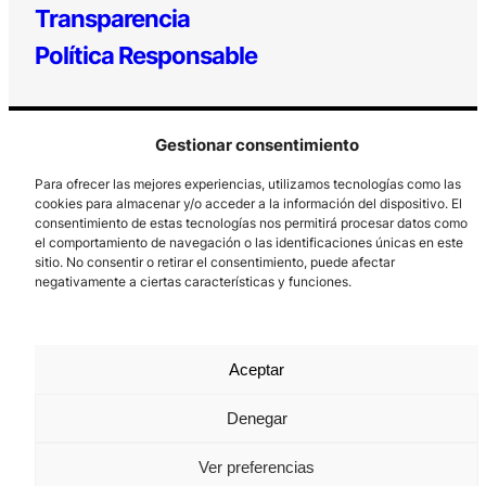
Transparencia
Política Responsable
Gestionar consentimiento
Para ofrecer las mejores experiencias, utilizamos tecnologías como las
cookies para almacenar y/o acceder a la información del dispositivo. El
consentimiento de estas tecnologías nos permitirá procesar datos como
el comportamiento de navegación o las identificaciones únicas en este
Los Prados, 121 – 33203 Gijón
sitio. No consentir o retirar el consentimiento, puede afectar
985 185 577 – info@laboralcentrodearte.org
negativamente a ciertas características y funciones.
Contacto
Canal Interno
Aceptar
Aviso Legal
Denegar
Política de privacidad
Ver preferencias
Política de Cookies