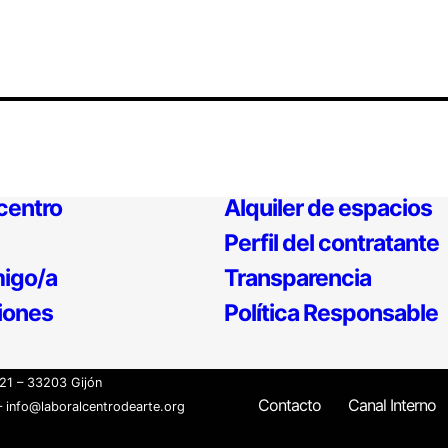
 centro
Alquiler de espacios
Perfil del contratante
igo/a
Transparencia
iones
Política Responsable
21 – 33203 Gijón
Contacto
Canal Interno
 info@laboralcentrodearte.org