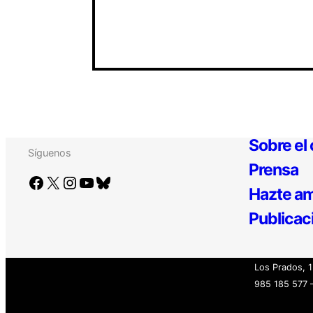
Sobre el
Síguenos
Prensa
Facebook
X
Instagram
YouTube
Bluesky
Hazte am
Publicac
Los Prados, 1
985 185 577 –