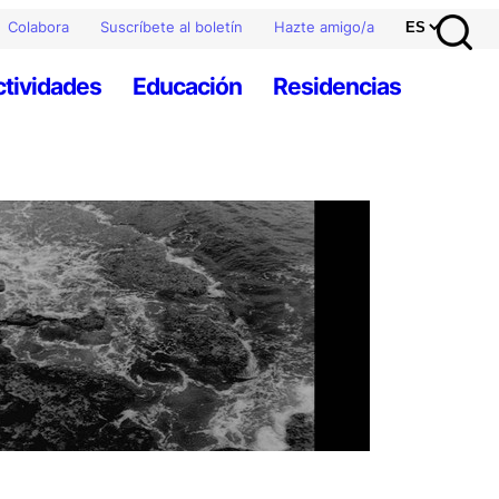
Colabora
Suscríbete al boletín
Hazte amigo/a
ctividades
Educación
Residencias