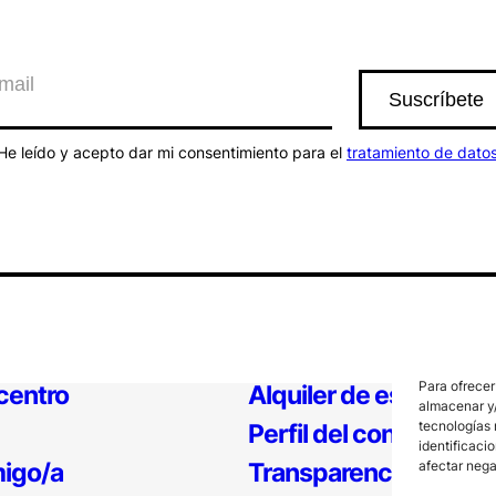
He leído y acepto dar mi consentimiento para el
tratamiento de dato
Para ofrecer
 centro
Alquiler de espacios
almacenar y/
tecnologías 
Perfil del contratante
identificaci
igo/a
Transparencia
afectar nega