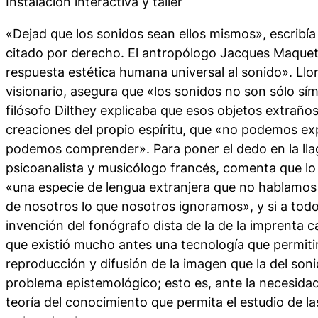
Instalación interactiva y taller
«Dejad que los sonidos sean ellos mismos», escribía
citado por derecho. El antropólogo Jacques Maquet
respuesta estética humana universal al sonido». Llo
visionario, asegura que «los sonidos no son sólo sím
filósofo Dilthey explicaba que esos objetos extraños
creaciones del propio espíritu, que «no podemos exp
podemos comprender». Para poner el dedo en la llag
psicoanalista y musicólogo francés, comenta que lo 
«una especie de lengua extranjera que no hablamos
de nosotros lo que nosotros ignoramos», y si a to
invención del fonógrafo dista de la de la imprenta ca
que existió mucho antes una tecnología que permitir
reproducción y difusión de la imagen que la del so
problema epistemológico; esto es, ante la necesida
teoría del conocimiento que permita el estudio de l