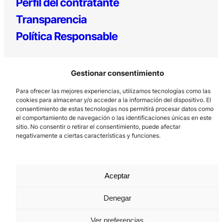
Perfil del contratante
Transparencia
Política Responsable
Gestionar consentimiento
Para ofrecer las mejores experiencias, utilizamos tecnologías como las
cookies para almacenar y/o acceder a la información del dispositivo. El
consentimiento de estas tecnologías nos permitirá procesar datos como
el comportamiento de navegación o las identificaciones únicas en este
Los Prados, 121 – 33203 Gijón
sitio. No consentir o retirar el consentimiento, puede afectar
985 185 577 – info@laboralcentrodearte.org
negativamente a ciertas características y funciones.
Contacto
Canal Interno
Aceptar
Aviso Legal
Denegar
Política de privacidad
Ver preferencias