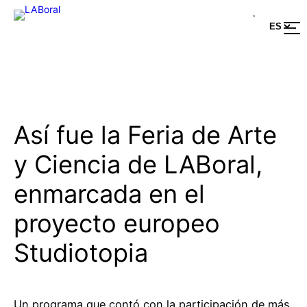
Saltar
al
contenido
Así fue la Feria de Arte
y Ciencia de LABoral,
enmarcada en el
proyecto europeo
Studiotopia
Un programa que contó con la participación de más