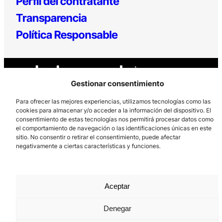
Perfil del contratante
Transparencia
Política Responsable
Gestionar consentimiento
Para ofrecer las mejores experiencias, utilizamos tecnologías como las
cookies para almacenar y/o acceder a la información del dispositivo. El
consentimiento de estas tecnologías nos permitirá procesar datos como
Los Prados, 121 – 33203 Gijón
el comportamiento de navegación o las identificaciones únicas en este
985 185 577 – info@laboralcentrodearte.org
sitio. No consentir o retirar el consentimiento, puede afectar
negativamente a ciertas características y funciones.
Contacto
Canal Interno
Aceptar
Aviso Legal
Política de privacidad
Denegar