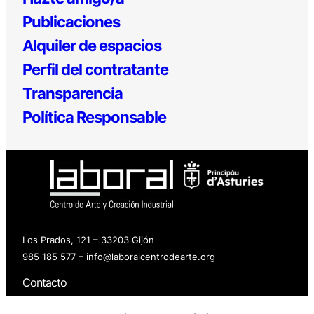
Publicaciones
Alquiler de espacios
Perfil del contratante
Transparencia
Política Responsable
Los Prados, 121 – 33203 Gijón
985 185 577 – info@laboralcentrodearte.org
Contacto
Canal Interno