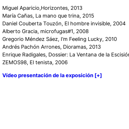
Miguel Aparicio,
Horizontes
, 2013
María Cañas,
La mano que trina
, 2015
Daniel Couberta Touzón,
El hombre
invisible
, 2004
Alberto Gracia,
microfugas#1
, 2008
Gregorio Méndez Sáez,
I’m Feeling Lucky
, 2010
Andrés Pachón Arrones,
Dioramas
, 2013
Enrique Radigales,
Dossier: La Ventana de la Escisió
ZEMOS98,
El tenista
, 2006
Vídeo presentación de la exposición [+]