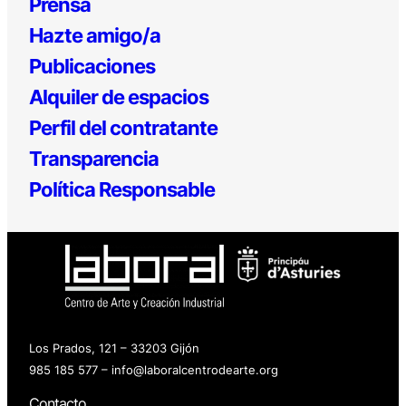
Prensa
Hazte amigo/a
Publicaciones
Alquiler de espacios
Perfil del contratante
Transparencia
Política Responsable
Los Prados, 121 – 33203 Gijón
985 185 577 – info@laboralcentrodearte.org
Contacto