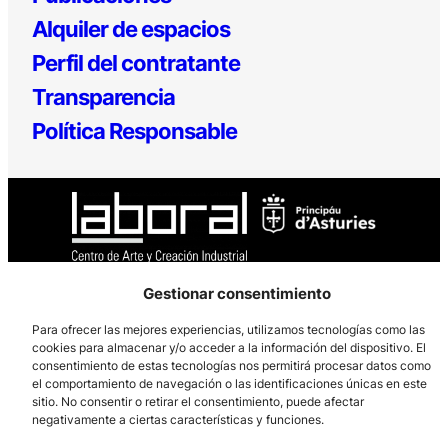
Alquiler de espacios
Perfil del contratante
Transparencia
Política Responsable
Gestionar consentimiento
Los Prados, 121 – 33203 Gijón
Para ofrecer las mejores experiencias, utilizamos tecnologías como las
985 185 577 – info@laboralcentrodearte.org
cookies para almacenar y/o acceder a la información del dispositivo. El
Contacto
consentimiento de estas tecnologías nos permitirá procesar datos como
el comportamiento de navegación o las identificaciones únicas en este
sitio. No consentir o retirar el consentimiento, puede afectar
Canal Interno
negativamente a ciertas características y funciones.
Aviso Legal