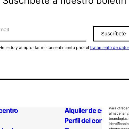
Suscríbete a nuestro boletín
He leído y acepto dar mi consentimiento para el
tratamiento de dato
Para ofrecer
 centro
Alquiler de espacios
almacenar y/
tecnologías 
Perfil del contratante
identificaci
afectar nega