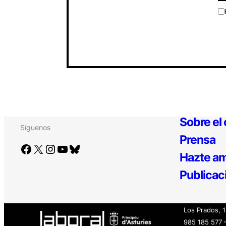
Sobre el
Síguenos
Prensa
Facebook
X
Instagram
YouTube
Bluesky
Hazte am
Publicac
Los Prados, 
985 185 577 