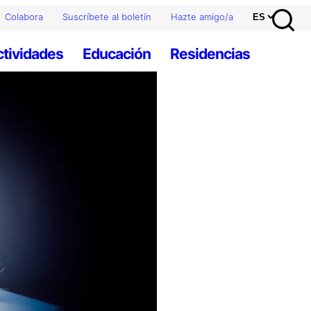
Colabora
Suscríbete al boletín
Hazte amigo/a
ctividades
Educación
Residencias