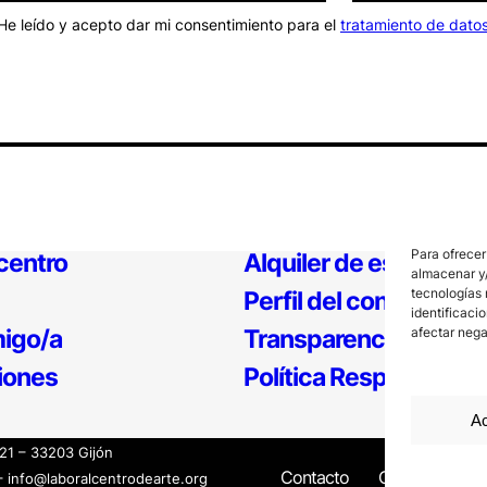
He leído y acepto dar mi consentimiento para el
tratamiento de dato
Para ofrecer
 centro
Alquiler de espacios
almacenar y/
tecnologías 
Perfil del contratante
identificaci
afectar nega
igo/a
Transparencia
iones
Política Responsable
Ac
121 – 33203 Gijón
Contacto
Canal Interno
– info@laboralcentrodearte.org