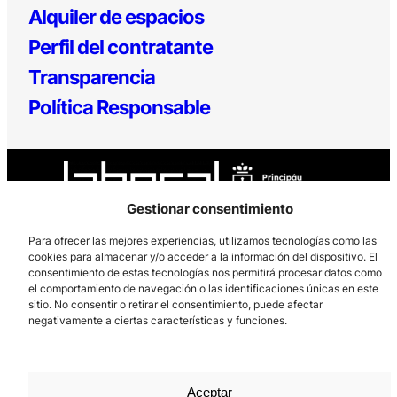
Alquiler de espacios
Perfil del contratante
Transparencia
Política Responsable
Gestionar consentimiento
Para ofrecer las mejores experiencias, utilizamos tecnologías como las
cookies para almacenar y/o acceder a la información del dispositivo. El
Los Prados, 121 – 33203 Gijón
consentimiento de estas tecnologías nos permitirá procesar datos como
985 185 577 – info@laboralcentrodearte.org
el comportamiento de navegación o las identificaciones únicas en este
sitio. No consentir o retirar el consentimiento, puede afectar
Contacto
negativamente a ciertas características y funciones.
Canal Interno
Aviso Legal
Aceptar