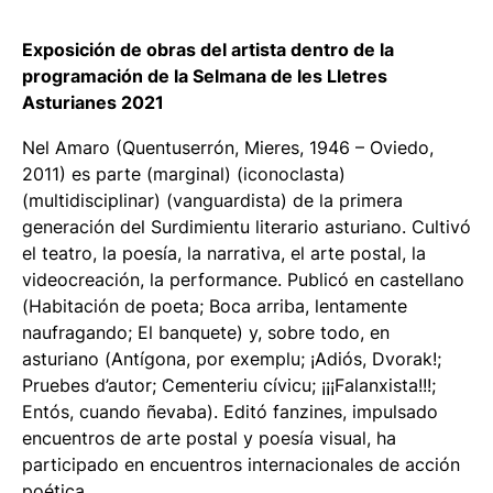
Exposición de obras del artista dentro de la
programación de la Selmana de les Lletres
Asturianes 2021
Nel Amaro (Quentuserrón, Mieres, 1946 – Oviedo,
2011) es parte (marginal) (iconoclasta)
(multidisciplinar) (vanguardista) de la primera
generación del
Surdimientu
literario asturiano. Cultivó
el teatro, la poesía, la narrativa, el arte postal, la
videocreación, la performance. Publicó en castellano
(
Habitación de poeta
;
Boca arriba, lentamente
naufragando
;
El banquete
) y, sobre todo, en
asturiano (
Antígona, por exemplu; ¡Adiós, Dvorak!;
Pruebes d’autor; Cementeriu cívicu; ¡¡¡Falanxista!!!;
Entós, cuando ñevaba
). Editó fanzines, impulsado
encuentros de arte postal y poesía visual, ha
participado en encuentros internacionales de acción
poética.