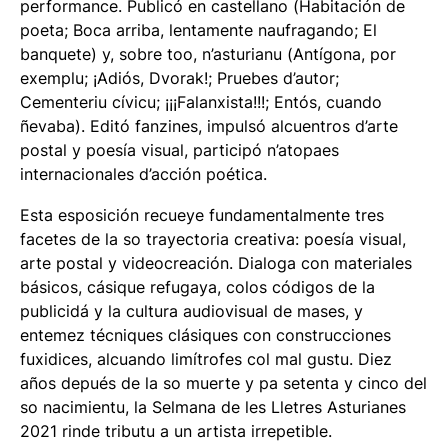
performance. Publicó en castellano (
Habitación de
poeta; Boca arriba, lentamente naufragando; El
banquete
) y, sobre too, n’asturianu (
Antígona, por
exemplu; ¡Adiós, Dvorak!; Pruebes d’autor;
Cementeriu cívicu; ¡¡¡Falanxista!!!; Entós, cuando
ñevaba
). Editó fanzines, impulsó alcuentros d’arte
postal y poesía visual, participó n’atopaes
internacionales d’acción poética.
Esta esposición recueye fundamentalmente tres
facetes de la so trayectoria creativa: poesía visual,
arte postal y videocreación. Dialoga con materiales
básicos, cásique refugaya, colos códigos de la
publicidá y la cultura audiovisual de mases, y
entemez técniques clásiques con construcciones
fuxidices, alcuando limítrofes col mal gustu. Diez
años depués de la so muerte y pa setenta y cinco del
so nacimientu, la Selmana de les Lletres Asturianes
2021 rinde tributu a un artista irrepetible.