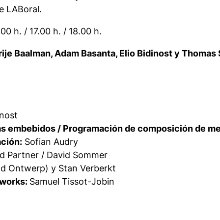
e LABoral.
.00 h. / 17.00 h. / 18.00 h.
rije Baalman, Adam Basanta, Elio Bidinost y Thomas 
inost
mas embebidos / Programación de composición de me
ción:
Sofian Audry
d Partner / David Sommer
d Ontwerp) y Stan Verberkt
eworks:
Samuel Tissot-Jobin