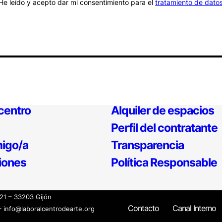
He leído y acepto dar mi consentimiento para el
tratamiento de dato
 centro
Alquiler de espacios
Perfil del contratante
igo/a
Transparencia
iones
Política Responsable
121 – 33203 Gijón
Contacto
Canal Interno
– info@laboralcentrodearte.org