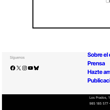
Sobre el
Síguenos
Prensa
Facebook
X
Instagram
YouTube
Bluesky
Hazte am
Publicac
Los Prados, 
985 185 577 