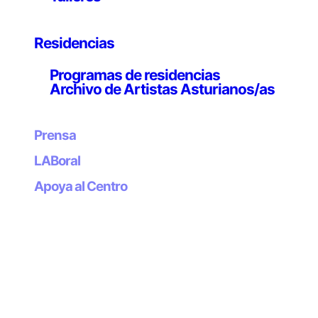
El programa del Festival de este año es, una vez
más, un escaparate internacional de excelencia en el
Residencias
cine digital actual.
Programas de residencias
Esta compilación presenta nuevas e innovadoras
Archivo de Artistas Asturianos/as
trayectorias dentro de la narración digital, la
narración expandida así como la cinematografía
actual en la intersección del arte y la ciencia y reúne
Prensa
obras con cuestiones contemporáneas.
LABoral
Comisariado:
Juergen Hagler
Apoya al Centro
Trailer y gráficos:
Elmar Glaubauf y Victoria
Wolfersberger
Diseño:
Elmar Glaubauf
En colaboración con el Ministerio Federal de Europa,
Integración y Asuntos Exteriores, el Festival de
Animación de Ars Electrónica está disponible en