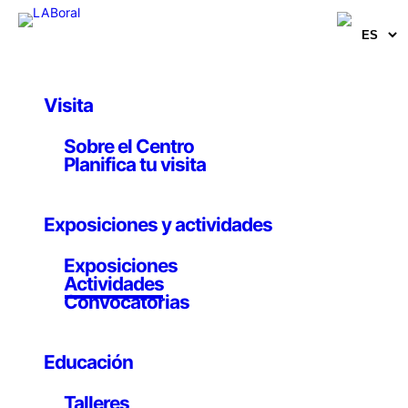
Visita
Educativa
Sobre el Centro
TV-LAB
Planifica tu visita
15 a 18 mayo 2012
Exposiciones y actividades
Exposiciones
Actividades
Convocatorias
La experimentación televisiva permite comprender las
múltiples realidades que se muestran en los medios de
comunicación y, al tiempo, expresar ideas con
Educación
creatividad y libertad.
Talleres