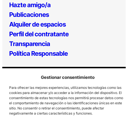
Hazte amigo/a
Publicaciones
Alquiler de espacios
Perfil del contratante
Transparencia
Política Responsable
Gestionar consentimiento
Para ofrecer las mejores experiencias, utilizamos tecnologías como las
cookies para almacenar y/o acceder a la información del dispositivo. El
consentimiento de estas tecnologías nos permitirá procesar datos como
el comportamiento de navegación o las identificaciones únicas en este
Los Prados, 121 – 33203 Gijón
sitio. No consentir o retirar el consentimiento, puede afectar
985 185 577 – info@laboralcentrodearte.org
negativamente a ciertas características y funciones.
Contacto