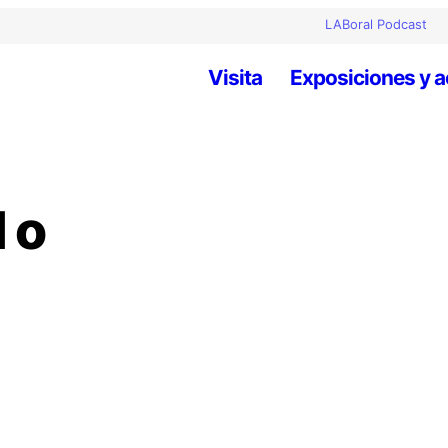
LABoral Podcast
Visita
Exposiciones y a
l o