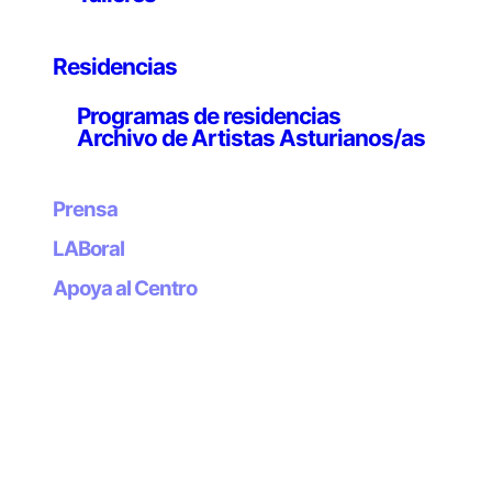
plantas, cómo se adaptan a los cambios de su entorno,
cooperan entre sí y protegen a otras especies. ¿Qué
podemos aprender de ellas? ¿Te imaginas que nuestras
Residencias
casas también pudieran adaptarse a los cambios?
Programas de residencias
Durante el taller visitaremos la instalación interactiva
Archivo de Artistas Asturianos/as
Plug-in Habitat de la artista Paula Nishijima, que ha
investigado sobre los poderes de las plantas
Prensa
asturianas para adaptarse a la dureza del clima de
nuestras montañas.
LABoral
Por último, nos inspiraremos en todo lo aprendido para
Apoya al Centro
diseñar, modelar y construir con biomateriales nuestras
propias casas mutantes.
Actividad dirigida
a niños y niñas de 6 a 12 años.
Nº de plazas: 10
Duración: 90 minutos