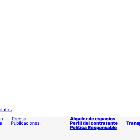
 datos
.
ro
Prensa
Alquiler de espacios
a
Publicaciones
Perfil del contratante
Trans
Política Responsable