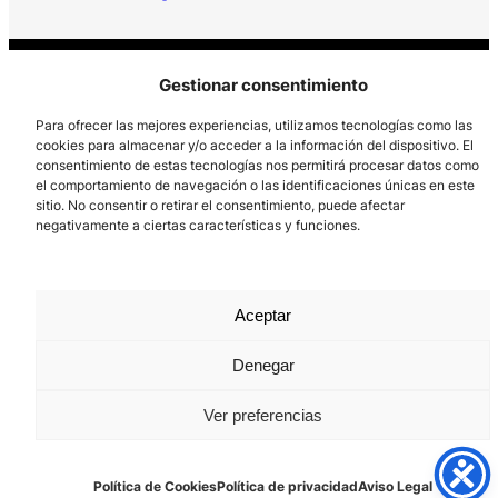
Gestionar consentimiento
Para ofrecer las mejores experiencias, utilizamos tecnologías como las
cookies para almacenar y/o acceder a la información del dispositivo. El
consentimiento de estas tecnologías nos permitirá procesar datos como
Los Prados, 121 – 33203 Gijón
el comportamiento de navegación o las identificaciones únicas en este
sitio. No consentir o retirar el consentimiento, puede afectar
985 185 577 – info@laboralcentrodearte.org
negativamente a ciertas características y funciones.
Contacto
Canal Interno
Aceptar
Aviso Legal
Denegar
Política de privacidad
Ver preferencias
Política de Cookies
Política de Cookies
Política de privacidad
Aviso Legal