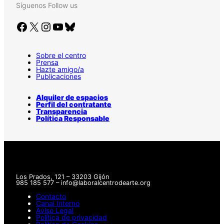
Síguenos
Follow us
Facebook
X
Instagram
YouTube
Bluesky
Sobre el centro
Prensa
Hazte amigo/a
Publicaciones
Alquiler de espacios
Perfil del contratante
Transparencia
Política Responsable
Los Prados, 121 – 33203 Gijón
985 185 577 – info@laboralcentrodearte.org
Contacto
Canal Interno
Aviso Legal
Política de privacidad