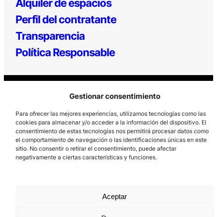
Alquiler de espacios
Perfil del contratante
Transparencia
Política Responsable
Gestionar consentimiento
Para ofrecer las mejores experiencias, utilizamos tecnologías como las
cookies para almacenar y/o acceder a la información del dispositivo. El
consentimiento de estas tecnologías nos permitirá procesar datos como
Los Prados, 121 – 33203 Gijón
el comportamiento de navegación o las identificaciones únicas en este
sitio. No consentir o retirar el consentimiento, puede afectar
985 185 577 – info@laboralcentrodearte.org
negativamente a ciertas características y funciones.
Contacto
Canal Interno
Aceptar
Aviso Legal