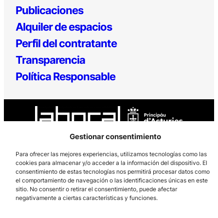
Publicaciones
Alquiler de espacios
Perfil del contratante
Transparencia
Política Responsable
Gestionar consentimiento
Para ofrecer las mejores experiencias, utilizamos tecnologías como las
Los Prados, 121 – 33203 Gijón
cookies para almacenar y/o acceder a la información del dispositivo. El
consentimiento de estas tecnologías nos permitirá procesar datos como
985 185 577 – info@laboralcentrodearte.org
el comportamiento de navegación o las identificaciones únicas en este
sitio. No consentir o retirar el consentimiento, puede afectar
Contacto
negativamente a ciertas características y funciones.
Canal Interno