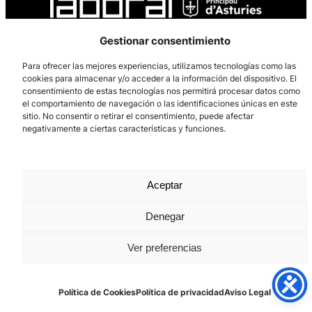
Gestionar consentimiento
Para ofrecer las mejores experiencias, utilizamos tecnologías como las
Los Prados, 121 – 33203 Gijón
cookies para almacenar y/o acceder a la información del dispositivo. El
985 185 577 – info@laboralcentrodearte.org
consentimiento de estas tecnologías nos permitirá procesar datos como
el comportamiento de navegación o las identificaciones únicas en este
Contacto
sitio. No consentir o retirar el consentimiento, puede afectar
negativamente a ciertas características y funciones.
Canal Interno
Aviso Legal
Aceptar
Política de privacidad
Política de Cookies
Denegar
Ver preferencias
Política de Cookies
Política de privacidad
Aviso Legal