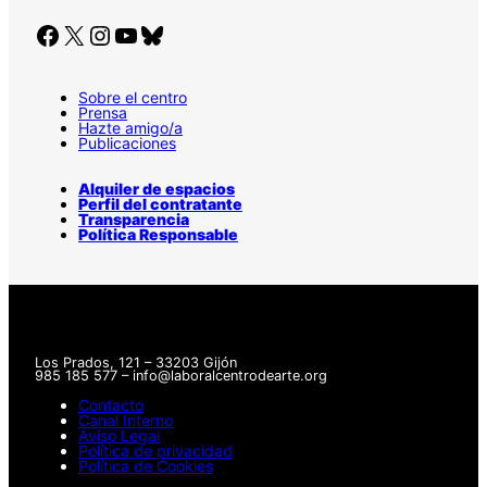
Facebook
X
Instagram
YouTube
Bluesky
Sobre el centro
Prensa
Hazte amigo/a
Publicaciones
Alquiler de espacios
Perfil del contratante
Transparencia
Política Responsable
Los Prados, 121 – 33203 Gijón
985 185 577 – info@laboralcentrodearte.org
Contacto
Canal Interno
Aviso Legal
Política de privacidad
Política de Cookies