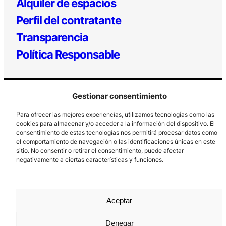
Alquiler de espacios
Perfil del contratante
Transparencia
Política Responsable
Gestionar consentimiento
Para ofrecer las mejores experiencias, utilizamos tecnologías como las
cookies para almacenar y/o acceder a la información del dispositivo. El
consentimiento de estas tecnologías nos permitirá procesar datos como
el comportamiento de navegación o las identificaciones únicas en este
Los Prados, 121 – 33203 Gijón
sitio. No consentir o retirar el consentimiento, puede afectar
985 185 577 – info@laboralcentrodearte.org
negativamente a ciertas características y funciones.
Contacto
Canal Interno
Aceptar
Aviso Legal
Denegar