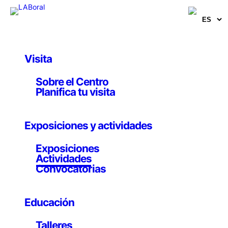
Visita
Educativa
Sobre el Centro
Programación
Planifica tu visita
Raspberry Pi
Exposiciones y actividades
9 a 23 enero 2016
Exposiciones
Actividades
Convocatorias
Tras la primera edición, en este taller se profundizará
Educación
sobre otras opciones de desarrollo e interacción
con
hardware
externo.
Talleres